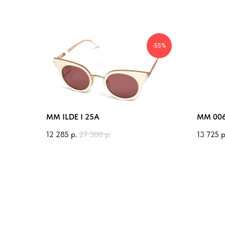
-55%
MM ILDE I 25A
MM 006
12 285
р.
27 300
р.
13 725
р