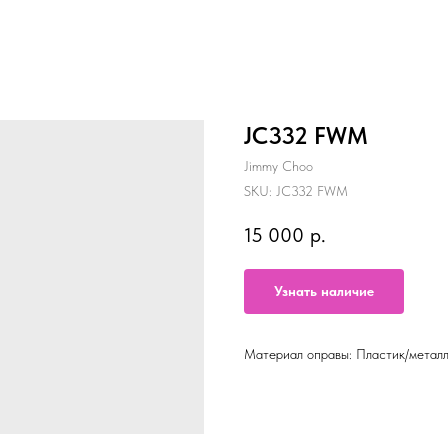
JC332 FWM
Jimmy Choo
SKU:
JC332 FWM
15 000
р.
Узнать наличие
Материал оправы: Пластик/метал