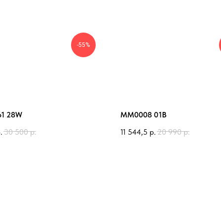
-55%
1 28W
MM0008 01B
.
30 500
р.
11 544,5
р.
20 990
р.