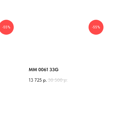
-55%
-55%
MM 0061 33G
13 725
р.
30 500
р.