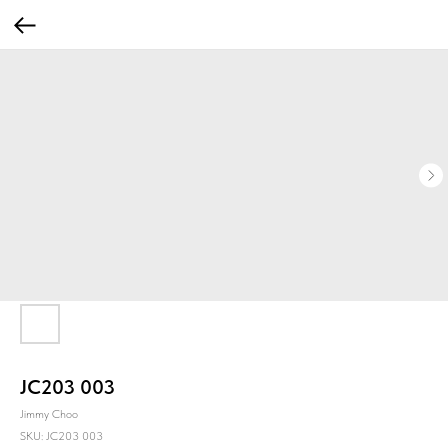
JC203 003
Jimmy Choo
SKU:
JC203 003