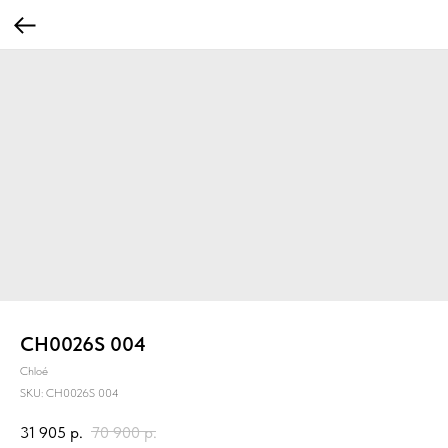
CH0026S 004
Chloé
SKU:
CH0026S 004
31 905
р.
70 900
р.