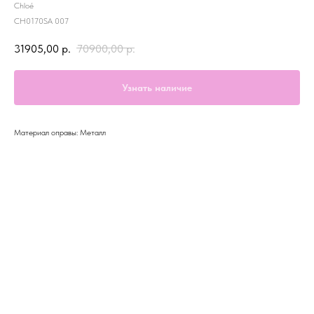
Chloé
CH0170SA 007
31905,00
р.
70900,00
р.
Узнать наличие
Материал оправы: Металл