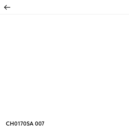
CH0170SA 007