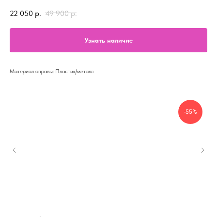
22 050
р.
49 900
р.
Узнать наличие
Материал оправы: Пластик/металл
-55%