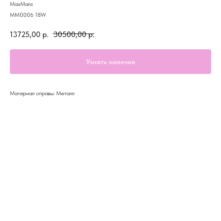
MaxMara
MM0006 18W
13725,00
р.
30500,00
р.
Узнать наличие
Материал оправы: Металл