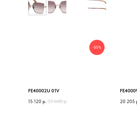
-55%
FE40002U 01V
FE4000
15 120
р.
33 600
р.
20 205