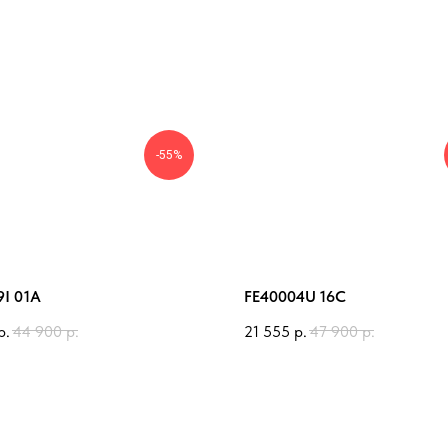
-55%
9I 01A
FE40004U 16C
р.
44 900
р.
21 555
р.
47 900
р.