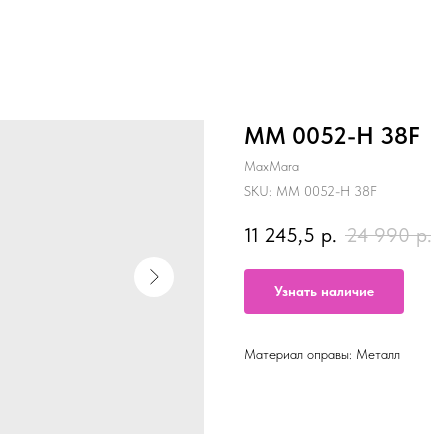
MM 0052-H 38F
MaxMara
SKU:
MM 0052-H 38F
11 245,5
р.
24 990
р.
Узнать наличие
Материал оправы: Металл