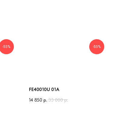
-55%
-55%
FE40010U 01A
14 850
р.
33 000
р.