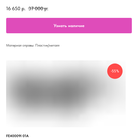
16 650
р.
37 000
р.
Узнать наличие
Материал оправы: Пластик/металл
-55%
FE40009I 01A