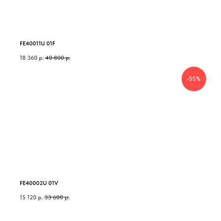
FE40011U 01F
18 360
р.
40 800
р.
-55%
FE40002U 01V
15 120
р.
33 600
р.