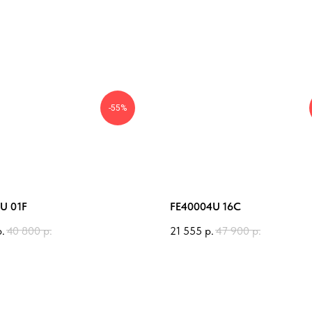
-55%
U 01F
FE40004U 16C
р.
40 800
р.
21 555
р.
47 900
р.