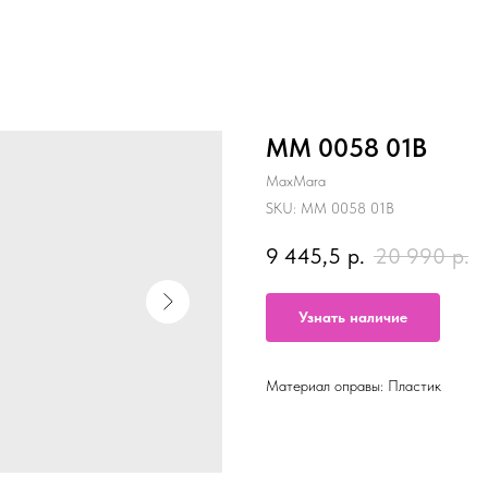
MM 0058 01B
MaxMara
SKU:
MM 0058 01B
9 445,5
р.
20 990
р.
Узнать наличие
Материал оправы: Пластик