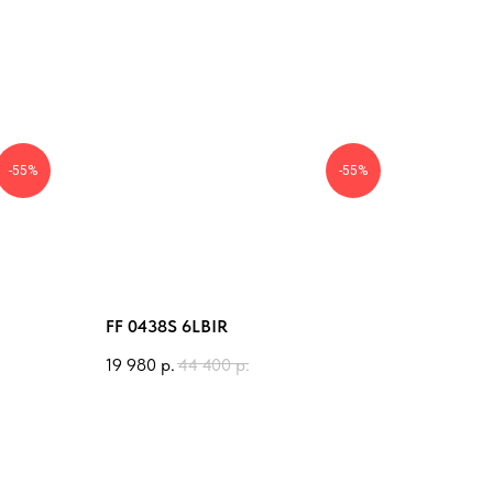
-55%
-55%
FF 0438S 6LBIR
19 980
р.
44 400
р.