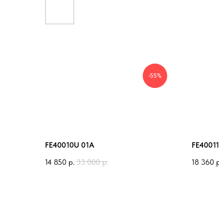
-55%
FE40010U 01A
FE40011
14 850
р.
33 000
р.
18 360