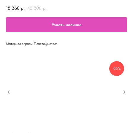
18 360
р.
40 800
р.
Узнать наличие
Материал оправы: Пластик/металл
-55%