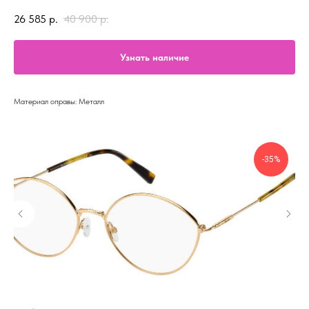
26 585
р.
40 900
р.
Узнать наличие
Материал оправы: Металл
-35%