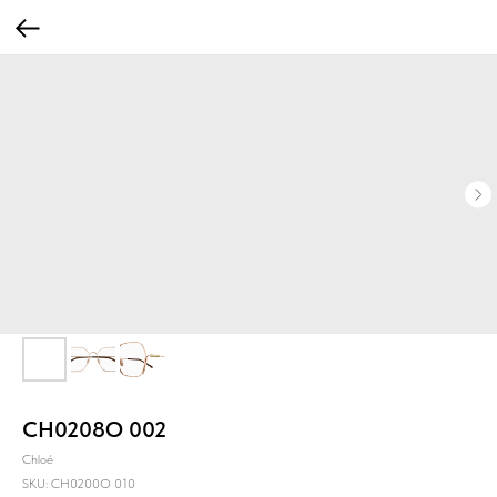
CH0208O 002
Chloé
SKU:
CH0200O 010