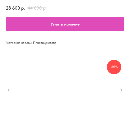
28 600
р.
44 000
р.
Узнать наличие
Материал оправы: Пластик/металл
-35%