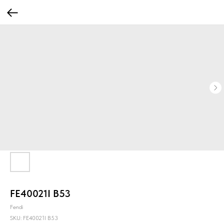
FE40021I B53
Fendi
SKU:
FE40021I B53