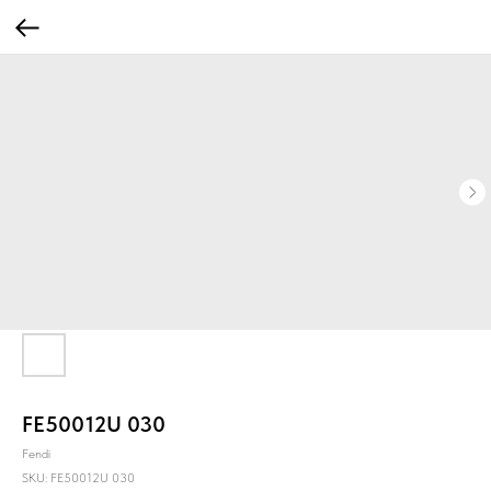
FE50012U 030
Fendi
SKU:
FE50012U 030