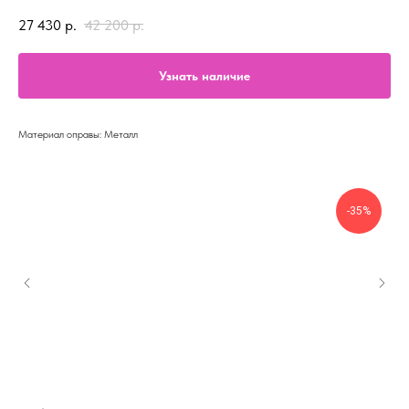
27 430
р.
42 200
р.
Узнать наличие
Материал оправы: Металл
-35%