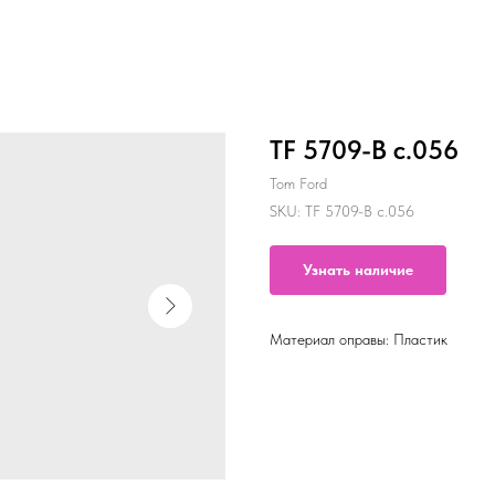
TF 5709-B c.056
Tom Ford
SKU:
TF 5709-B c.056
Узнать наличие
Материал оправы: Пластик