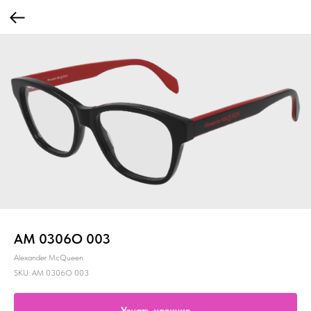
AM 0306O 003
Alexander McQueen
SKU:
AM 0306O 003
Узнать наличие