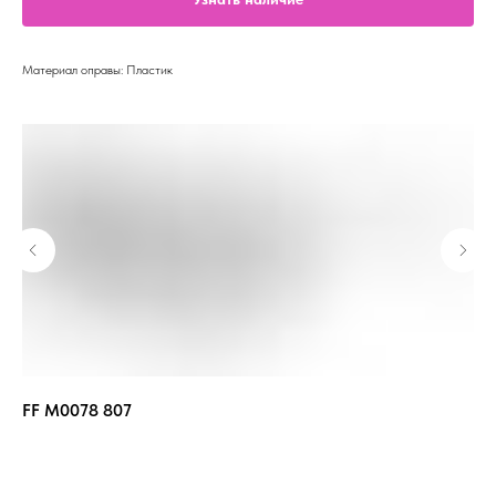
Материал оправы: Пластик
FF M0078 807
FE