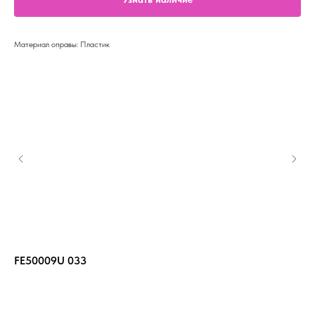
Материал оправы: Пластик
FE50009U 033
FE