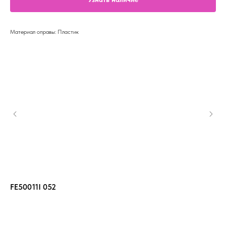
Материал оправы: Пластик
FE50011I 052
FF