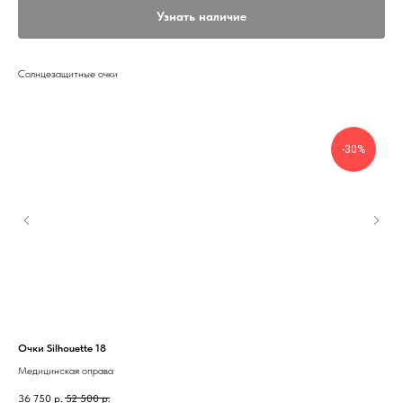
Узнать наличие
Солнцезащитные очки
-30%
Очки Silhouette 18
Очк
Медицинская оправа
Мед
36 750
р.
52 500
р.
23 