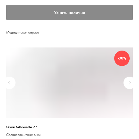
Узнать наличие
Медицинская оправа
-30%
Очки Silhouette 27
Очк
Солнцезащитные очки
Сол