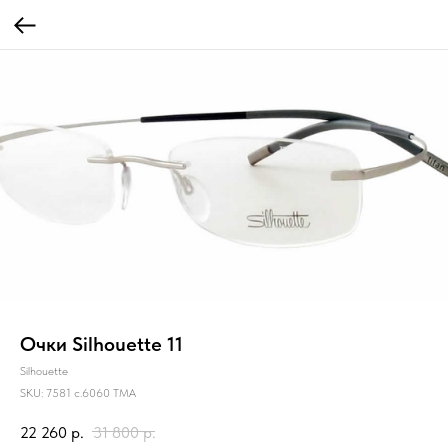
Очки Silhouette 11
Silhouette
SKU:
7581 c.6060 TMA
22 260
р.
31 800
р.