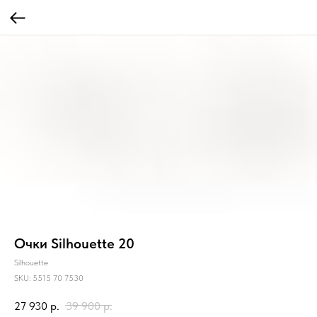
Очки Silhouette 20
Silhouette
SKU:
5515 70 7530
27 930
р.
39 900
р.