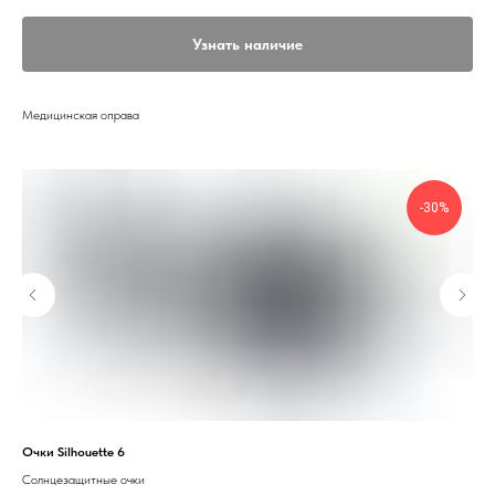
Узнать наличие
Медицинская оправа
-30%
Очки Silhouette 6
Очк
Солнцезащитные очки
Сол