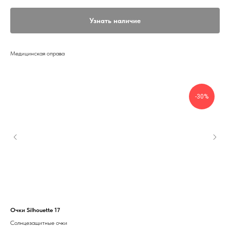
Узнать наличие
Медицинская оправа
-30%
Очки Silhouette 17
Очк
Солнцезащитные очки
Сол