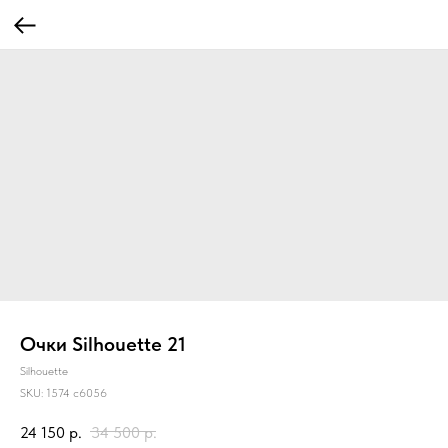
Очки Silhouette 21
Silhouette
SKU:
1574 c6056
24 150
р.
34 500
р.