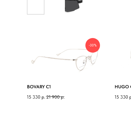
-30%
BOVARY C1
HUGO C
15 330
р.
21 900
р.
15 330