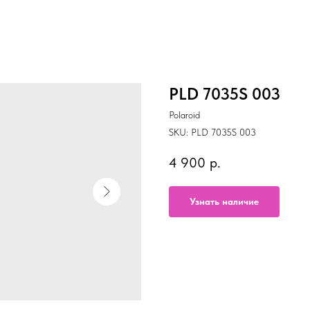
PLD 7035S 003
Polaroid
SKU:
PLD 7035S 003
4 900
р.
Узнать наличие