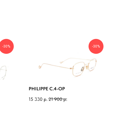
-30%
-30%
PHILIPPE C.4-OP
15 330
р.
21 900
р.