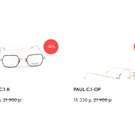
-30%
.1-K
PAUL C.1-OP
р.
21 900
р.
15 330
р.
21 900
р.