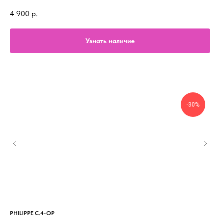
4 900
р.
Узнать наличие
-30%
PHILIPPE C.4-OP
PAU