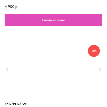
4 900
р.
Узнать наличие
-30%
PHILIPPE C.4-OP
PAU