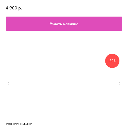
4 900
р.
Узнать наличие
-30%
PHILIPPE C.4-OP
BO