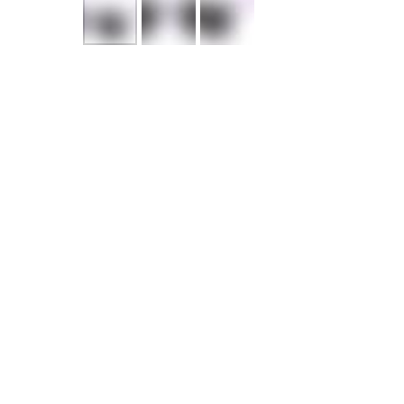
-30%
BOVARY C1
PAUL 
15 330
р.
21 900
р.
15 330