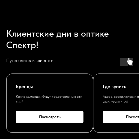
Клиентские дни в оптике
Спектр!
Путеводитель клиента:
Бренды
Где купить
Какие коллекции будут представлены в эти
Адрес, сроки, условия 
дни?
клиентских дней
Посмотреть
Посмот