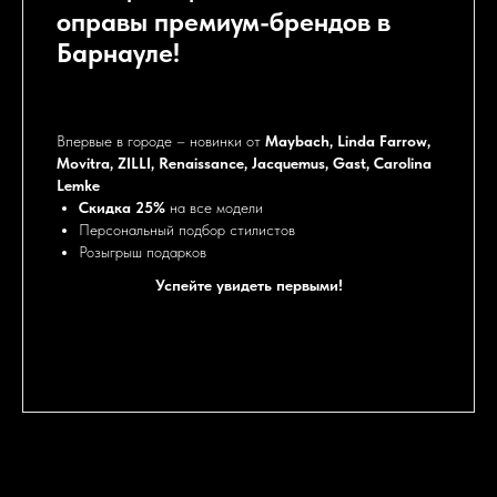
оправы премиум-брендов в
Повторяя эксклюзивные автомобили данной линейки,
Барнауле!
дочерняя мануфактура Maybach eyewear представляет
коллекции изысканных оптических изделий
Солнцезащитные очки и оправы премиум-брендов в
Барнауле!
Впервые в городе – новинки от
Maybach, Linda Farrow,
Movitra, ZILLI, Renaissance, Jacquemus, Gast, Carolina
Lemke
Скидка 25%
на все модели
Персональный подбор стилистов
Розыгрыш подарков
Успейте увидеть первыми!
Learn more