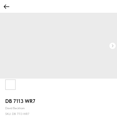
DB 7113 WR7
David Beckham
SKU:
DB 7113 WR7