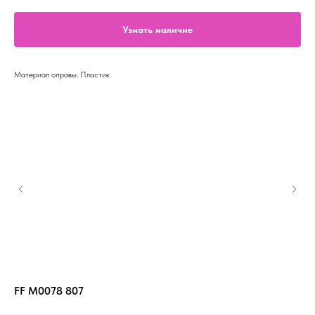
Узнать наличие
Материал оправы: Пластик
FF M0078 807
FE