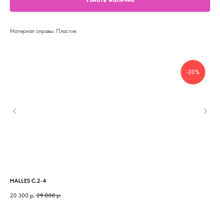
Материал оправы: Пластик
-30%
HALLES C.2-4
CAR
20 300
р.
29 000
р.
24 