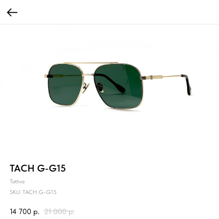
TACH G-G15
Tattva
SKU:
TACH G-G15
14 700
р.
21 000
р.