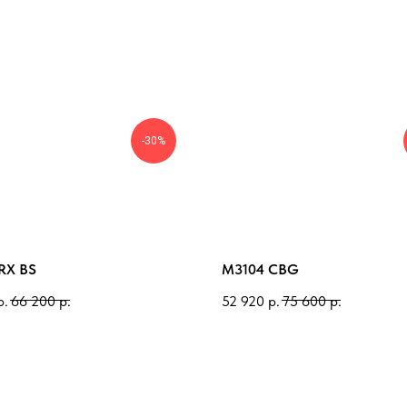
-30%
RX BS
M3104 CBG
р.
66 200
р.
52 920
р.
75 600
р.