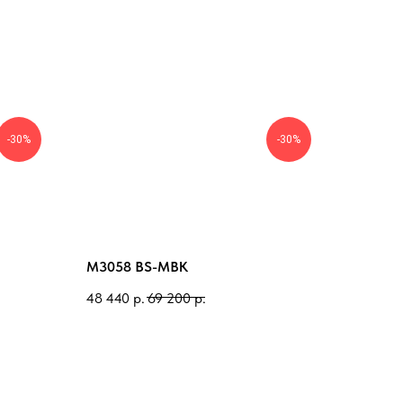
-30%
-30%
M3058 BS-MBK
48 440
р.
69 200
р.