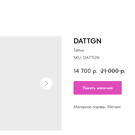
DATTGN
Tattva
SKU:
DATTGN
14 700
р.
21 000
р.
Узнать наличие
Материал оправы: Металл