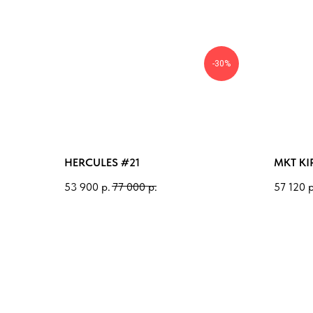
-30%
HERCULES #21
MKT KI
53 900
р.
77 000
р.
57 120
р