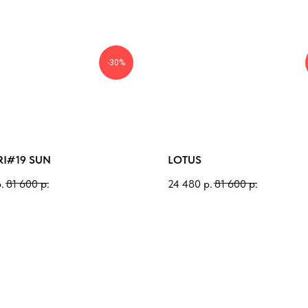
-30%
RI#19 SUN
LOTUS
.
81 600
р.
24 480
р.
81 600
р.