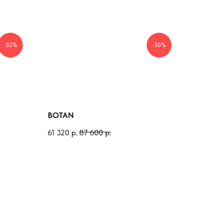
-30%
-30%
BOTAN
61 320
р.
87 600
р.