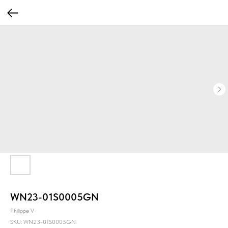
WN23-01S0005GN
Philippe V
SKU:
WN23-01S0005GN