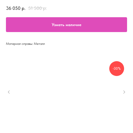
36 050
р.
51 500
р.
Узнать наличие
Материал оправы: Металл
-30%