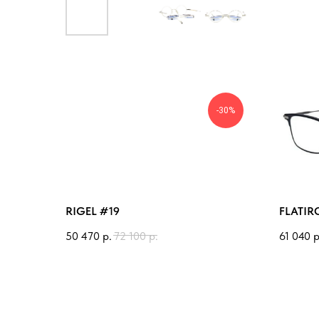
-30%
RIGEL #19
FLATI
50 470
р.
72 100
р.
61 040
р