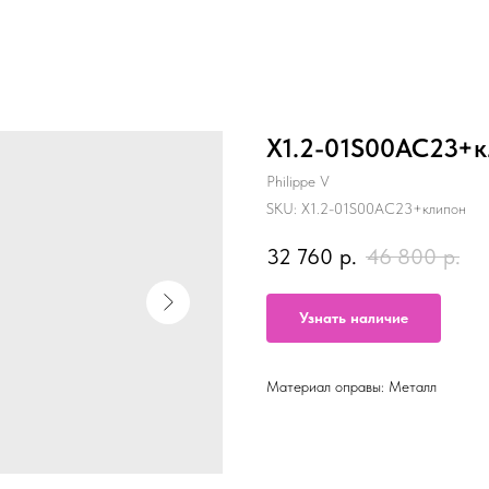
X1.2-01S00AC23+к
Philippe V
SKU:
X1.2-01S00AC23+клипон
32 760
р.
46 800
р.
Узнать наличие
Материал оправы: Металл