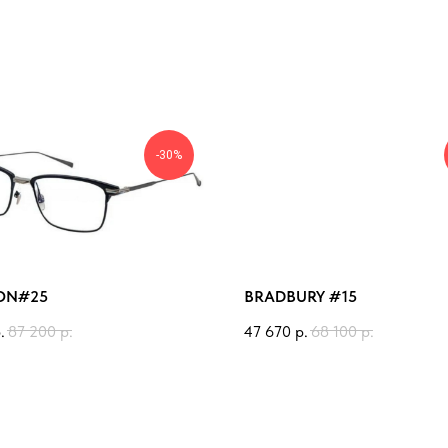
-30%
RON#25
BRADBURY #15
.
87 200
р.
47 670
р.
68 100
р.