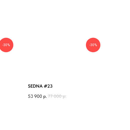
-30%
-30%
SEDNA #23
53 900
р.
77 000
р.