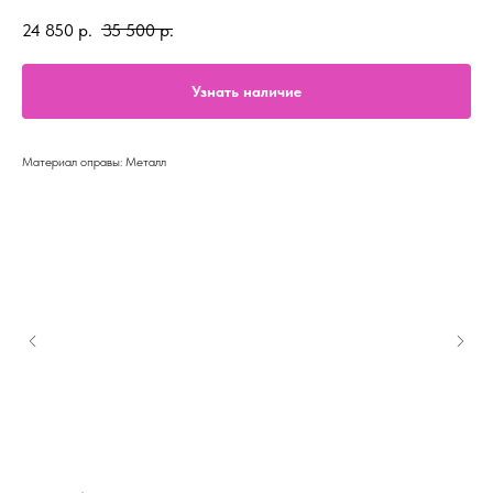
24 850
р.
35 500
р.
Узнать наличие
Материал оправы: Металл