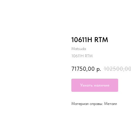
10611H RTM
Matsuda
10611H RTM
71750,00
р.
102500,0
Узнать наличие
Материал оправы: Металл