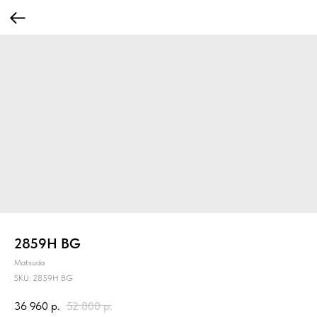
2859H BG
Matsuda
SKU:
2859H BG
36 960
р.
52 800
р.