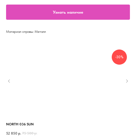
Узнать наличие
Материал оправы: Металл
-30%
NORTH 036 SUN
NO
52 850
р.
75 500
р.
52 