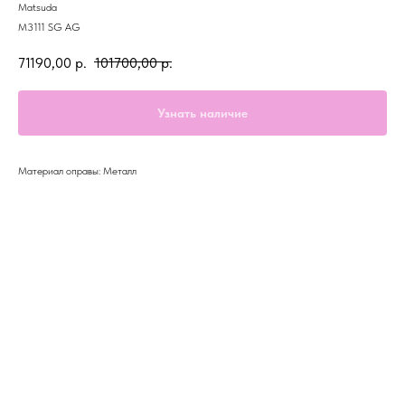
Matsuda
М3111 SG AG
71190,00
р.
101700,00
р.
Узнать наличие
Материал оправы: Металл