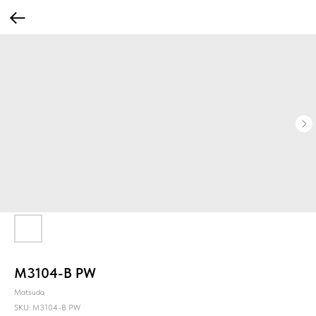
M3104-B PW
Matsuda
SKU:
M3104-B PW