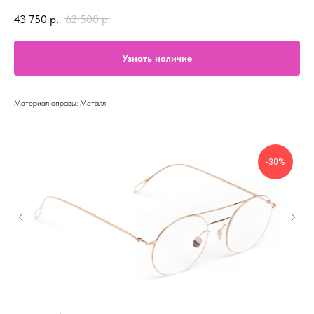
43 750
р.
62 500
р.
Узнать наличие
Материал оправы: Металл
-30%