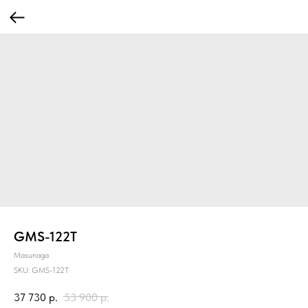
GMS-122T
Masunaga
SKU:
GMS-122T
37 730
р.
53 900
р.