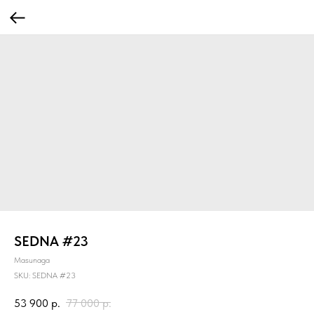
SEDNA #23
Masunaga
SKU:
SEDNA #23
53 900
р.
77 000
р.