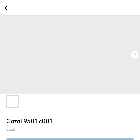
Сazal 9501 с001
Cazal