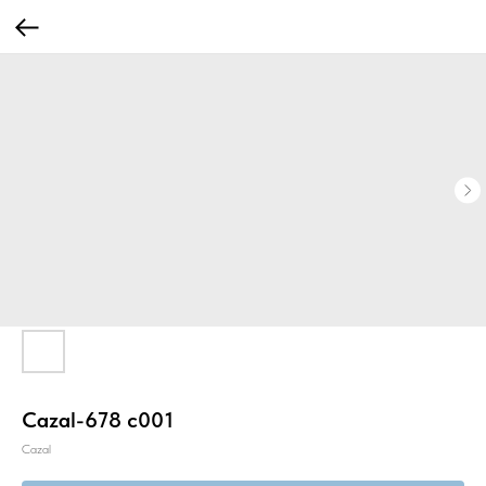
Сazal-678 с001
Cazal