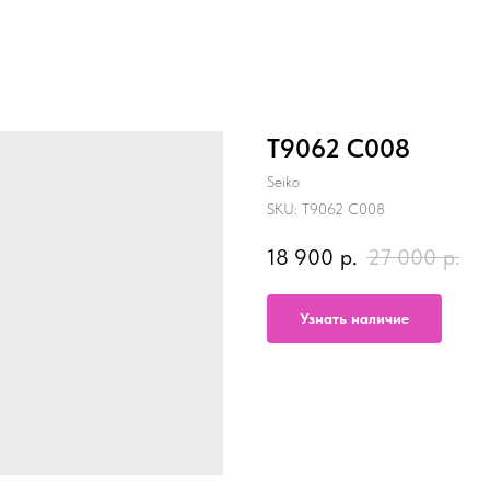
T9062 C008
Seiko
SKU:
T9062 C008
18 900
р.
27 000
р.
Узнать наличие