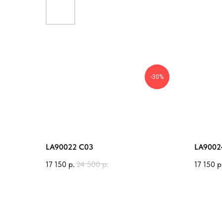
-30%
LA90022 C03
LA9002
17 150
р.
24 500
р.
17 150
р