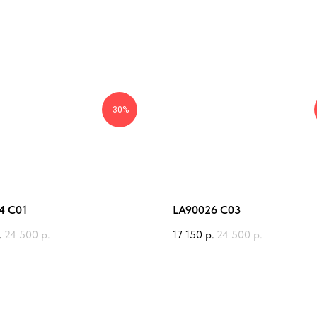
-30%
4 C01
LA90026 C03
.
24 500
р.
17 150
р.
24 500
р.