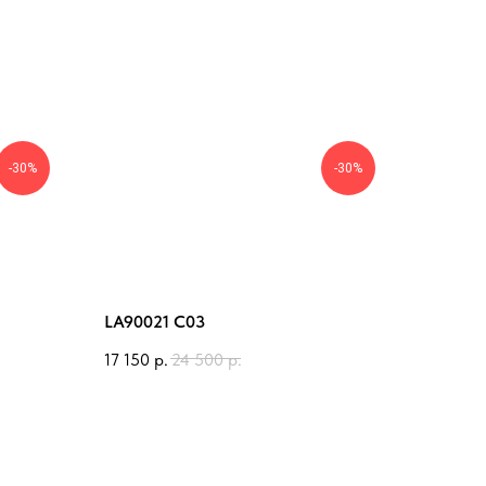
-30%
-30%
LA90021 C03
17 150
р.
24 500
р.