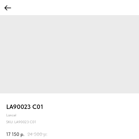
LA90023 C01
Lancel
SKU:
LA90023 C01
17 150
р.
24 500
р.