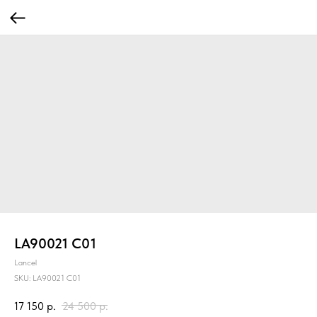
LA90021 C01
Lancel
SKU:
LA90021 C01
17 150
р.
24 500
р.