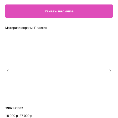
Узнать наличие
Материал оправы: Пластик
T9028 C002
T9
18 900
р.
27 000
р.
18 